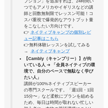
プション」を追加すれば、24時間い
つでもアメリカやイギリスなどの講
師と回数無制限でレッスン可能！コ
スパ重視で爆発的なアウトプット量
をこなしたい方向けです。
👉
ネイティブキャンプの個別レビ
ュー記事はこちら
👉無料体験レッスンを試してみる
→
ネイティブキャンプ
【Cambly（キャンブリー）】が向
いている人
➔
「全員ネイティブの環
境で、自分のペースで無駄なく学び
たい人」
講師が100%ネイティブスピーカー
の専門スクールです。「週1回・1回
15分〜」など柔軟にプランを組める
ため、毎日は時間が取れない忙しい