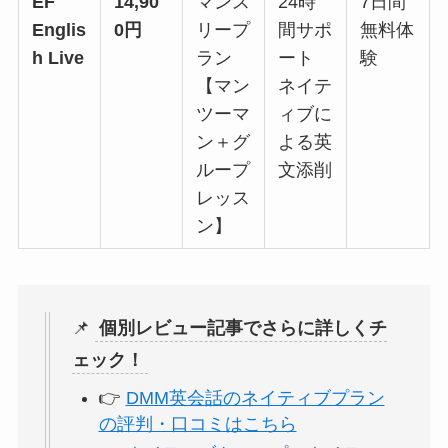
EF
14,90
マンス
24時
7日間
Englis
0円
リープ
間サポ
無料体
h Live
ラン
ート
験
【マン
ネイテ
ツーマ
ィブに
ン＋グ
よる英
ループ
文添削
レッス
ン】
📌
個別レビュー記事でさらに詳しくチ
ェック！
👉
DMM英会話のネイティブプラン
の評判・口コミはこちら