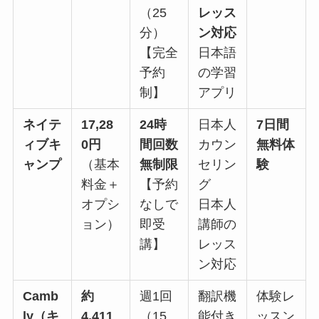
（25
レッス
分）
ン対応
【完全
日本語
予約
の学習
制】
アプリ
ネイテ
17,28
24時
日本人
7日間
ィブキ
0円
間回数
カウン
無料体
ャンプ
（基本
無制限
セリン
験
料金＋
【予約
グ
オプシ
なしで
日本人
ョン）
即受
講師の
講】
レッス
ン対応
Camb
約
週1回
翻訳機
体験レ
ly（キ
4,411
（15
能付き
ッスン