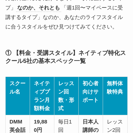
プ」
なのか、それとも
「週1回〜マイペースに受
講するタイプ」なのか、あなたのライフスタイル
に合うスタイルをぜひ見つけてみてください。
① 【料金・受講スタイル】ネイティブ特化ス
クール5社の基本スペック一覧
スクー
ネイテ
レッス
初心者
無料体
ル名
ィブプ
ン回
向けサ
験特典
ラン月
数・形
ポート
額料金
式
DMM
19,88
毎日1
日本人
レッス
英会話
0円
回
講師の
ン2回