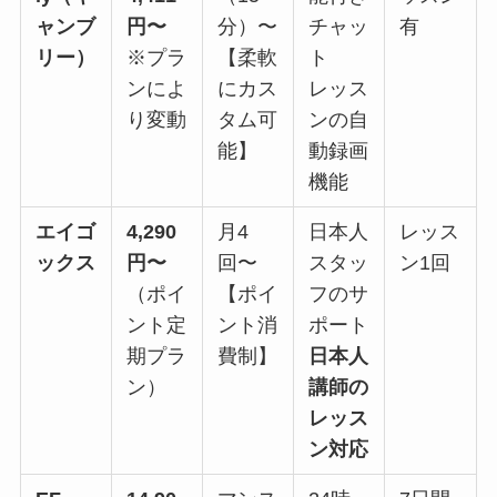
ャンブ
円〜
分）〜
チャッ
有
リー）
※プラ
【柔軟
ト
ンによ
にカス
レッス
り変動
タム可
ンの自
能】
動録画
機能
エイゴ
4,290
月4
日本人
レッス
ックス
円〜
回〜
スタッ
ン1回
（ポイ
【ポイ
フのサ
ント定
ント消
ポート
期プラ
費制】
日本人
ン）
講師の
レッス
ン対応