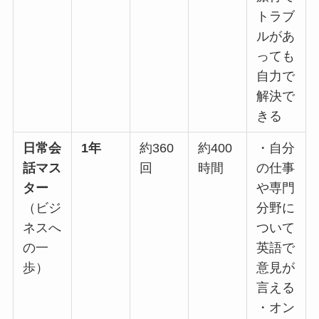
トラブ
ルがあ
っても
自力で
解決で
きる
日常会
1年
約360
約400
・自分
話マス
回
時間
の仕事
ター
や専門
（ビジ
分野に
ネスへ
ついて
の一
英語で
歩）
意見が
言える
・オン