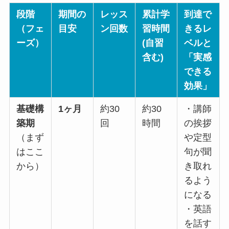
段階
期間の
レッス
累計学
到達で
（フェ
目安
ン回数
習時間
きるレ
ーズ）
(自習
ベルと
含む)
「実感
できる
効果」
基礎構
1ヶ月
約30
約30
・講師
築期
回
時間
の挨拶
（まず
や定型
はここ
句が聞
から）
き取れ
るよう
になる
・英語
を話す