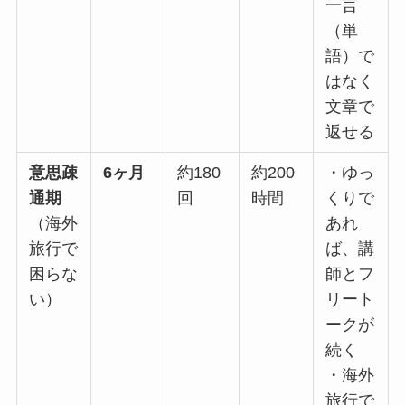
一言
（単
語）で
はなく
文章で
返せる
意思疎
6ヶ月
約180
約200
・ゆっ
通期
回
時間
くりで
（海外
あれ
旅行で
ば、講
困らな
師とフ
い）
リート
ークが
続く
・海外
旅行で