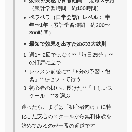
効果を実感できる期間：
最短
3ヶ月
（累計学習時間：約100時間）
ペラペラ（日常会話）レベル：
半
年〜1年
（累計学習時間：約200〜
300時間）
▼ 最短で効果を出すための3大鉄則
週1〜2回ではなく**「毎日25分」**
の打席に立つ
レッスン前後に**「5分の予習・復
習」**をセットで行う
初心者の扱いに長けた**「正しいス
クール」**を選ぶ
迷ったら、まずは「初心者向け」に特
化した安心のスクールから無料体験を
始めてみるのが一番の近道です。