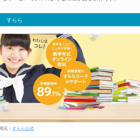
すらら
用元：
すらら公式