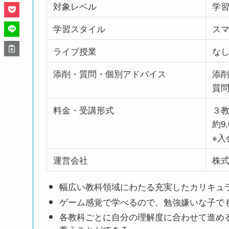
対象レベル
学
学習スタイル
スマ
ライブ授業
な
添削・質問・個別アドバイス
添
質
料金・受講形式
３教
約9,
※入会
運営会社
株
幅広い教科領域にわたる充実したカリキュ
ゲーム感覚で学べるので、勉強嫌いな子で
各教科ごとに自分の理解度に合わせて進め