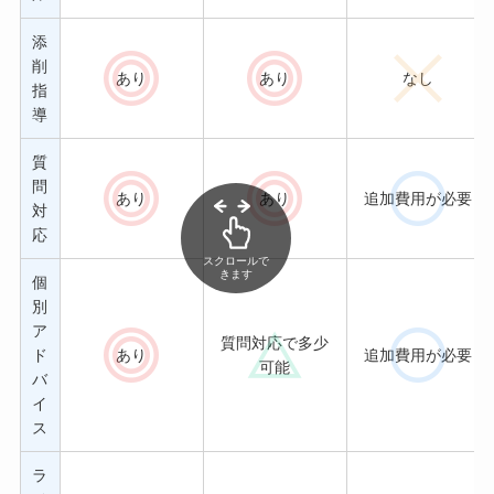
添
削
あり
あり
なし
指
導
質
問
あり
あり
追加費用が必要
対
応
スクロールで
きます
個
別
ア
質問対応で多少
ド
あり
追加費用が必要
可能
バ
イ
ス
ラ