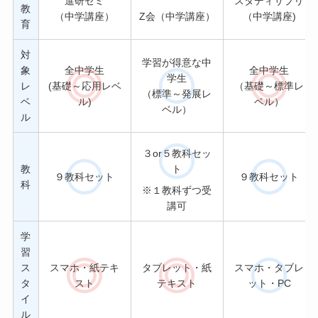
進研ゼミ
スタディサプリ
教
（中学講座）
（中学講座)
Z会（中学講座）
育
対
学習が得意な中
象
全中学生
全中学生
学生
レ
(基礎～応用レベ
（基礎～標準レ
（標準～発展レ
ベ
ル)
ベル）
ベル）
ル
３or５教科セッ
教
ト
９教科セット
９教科セット
科
※１教科ずつ受
講可
学
習
ス
スマホ・紙テキ
タブレット・紙
スマホ・タブレ
タ
スト
テキスト
ット・PC
イ
ル