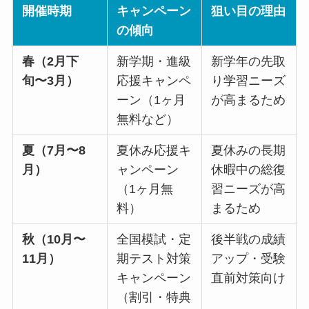
開催時期
キャンペーン
狙い目の理由
の傾向
春（2月下
新学期・進級
新学年の先取
旬〜3月）
応援キャンペ
り学習ニーズ
ーン（1ヶ月
が高まるため
無料など）
夏（7月〜8
夏休み応援キ
夏休みの長期
月）
ャンペーン
休暇中の総復
（1ヶ月無
習ニーズが高
料）
まるため
秋（10月〜
全国模試・定
後半戦の成績
11月）
期テスト対策
アップ・受験
キャンペーン
直前対策向け
（割引・特典