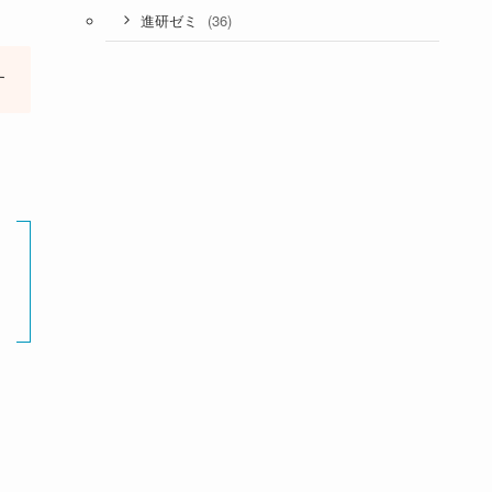
(36)
進研ゼミ
す
。